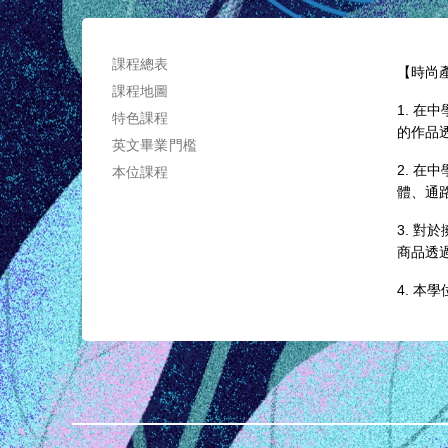
課程總表
【時尚
課程地圖
1. 
特色課程
的作品
英文畢業門檻
2. 
本位課程
體、通
3. 
商品透
4. 